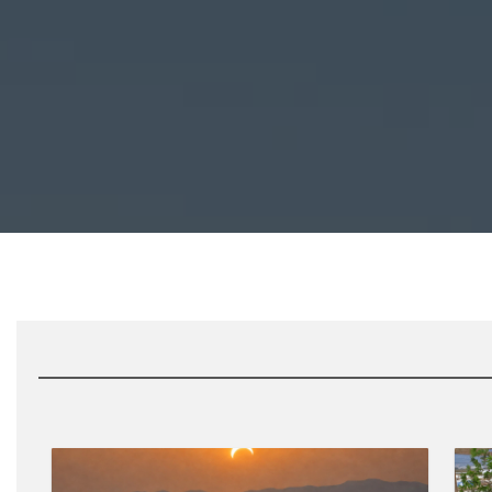
KAYAK, PADDLE SURF Y ECLIPSE