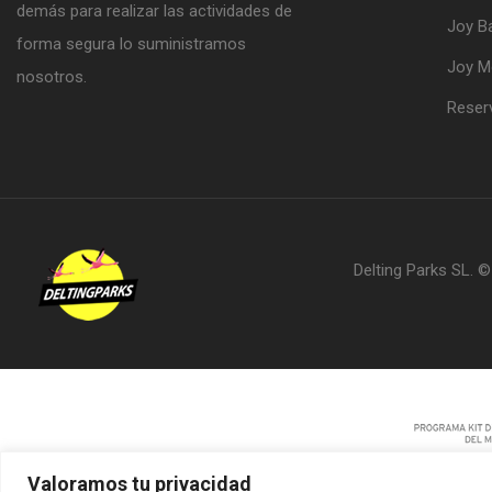
demás para realizar las actividades de
Joy B
forma segura lo suministramos
Joy 
nosotros.
Reser
Delting Parks SL. 
Valoramos tu privacidad