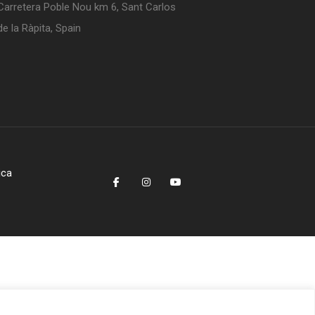
Carretera Poble Nou km 6, Sant Carlos
de la Ràpita, Spain
ica