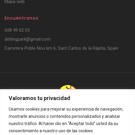
Mapa web
Encuéntranos
608 49 62 03
deltingpark@gmail.com
Carretera Poble Nou km 6, Sant Carlos de la Ràpita, Spain
Valoramos tu privacidad
Usamos cookies para mejorar su experiencia de navegación,
Delting Parks SL. © 2024. Todos los derechos reservados.
mostrarle anuncios o contenidos personalizados y analizar
Diseño web:
Hitech Informàtica
nuestro tráfico. Al hacer clic en “Aceptar todo” usted da su
consentimiento a nuestro uso de las cookies.