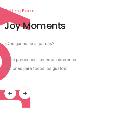
oy
Delting Parks
Joy Moments
¿Con ganas de algo más?
No te preocupes, ¡tenemos diferentes
opciones para todos los gustos!
JOY MOMENTS
Conoce la bahía
Ver más