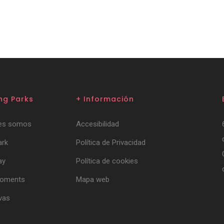
ing Parks
+ Información
es somos
Accesibilidad
ark
Política de Privacidad
ay
Política de cookies
Moments
Mapa web
vas