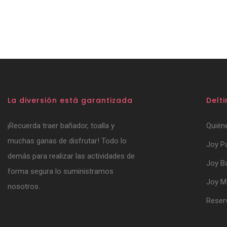
La diversión está garantizada
Delt
¡Recuerda traer bañador, toalla y
Quién
muchas ganas de disfrutar! Todo lo
Joy P
demás para realizar las actividades de
Joy B
forma segura lo suministramos
Joy 
nosotros.
Reser